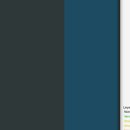
Leye
Nor
Ver
Amar
Amar