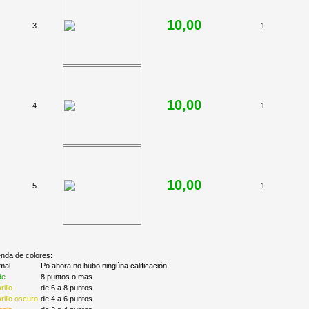
10,00
3.
1
10,00
4.
1
10,00
5.
1
nda de colores:
mal
Po ahora no hubo ningúna calificación
de
8 puntos o mas
illo
de 6 a 8 puntos
illo oscuro
de 4 a 6 puntos