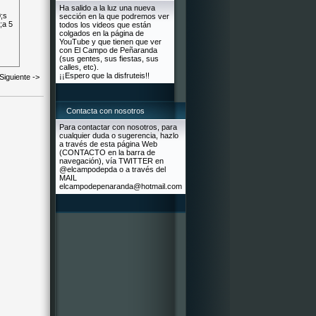
Ha salido a la luz una nueva
sección en la que podremos ver
todos los videos que están
colgados en la página de
YouTube y que tienen que ver
con El Campo de Peñaranda
(sus gentes, sus fiestas, sus
calles, etc).
¡¡Espero que la disfruteis!!
Siguiente ->
Contacta con nosotros
Para contactar con nosotros, para
cualquier duda o sugerencia, hazlo
a través de esta página Web
(CONTACTO en la barra de
navegación), vía TWITTER en
@elcampodepda o a través del
MAIL
elcampodepenaranda@hotmail.com