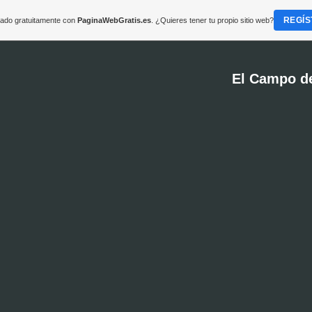
REGÍS
reado gratuitamente con
PaginaWebGratis.es
. ¿Quieres tener tu propio sitio web?
El Campo d