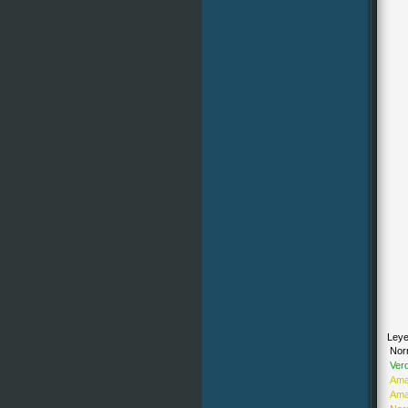
Leye
Nor
Ver
Amar
Amar