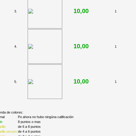
10,00
3.
1
10,00
4.
1
10,00
5.
1
nda de colores:
mal
Po ahora no hubo ningúna calificación
de
8 puntos o mas
illo
de 6 a 8 puntos
illo oscuro
de 4 a 6 puntos