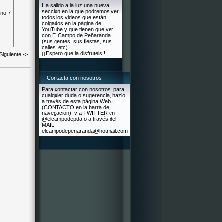
Ha salido a la luz una nueva
sección en la que podremos ver
todos los videos que están
colgados en la página de
YouTube y que tienen que ver
con El Campo de Peñaranda
(sus gentes, sus fiestas, sus
calles, etc).
¡¡Espero que la disfruteis!!
Siguiente ->
Contacta con nosotros
Para contactar con nosotros, para
cualquier duda o sugerencia, hazlo
a través de esta página Web
(CONTACTO en la barra de
navegación), vía TWITTER en
@elcampodepda o a través del
MAIL
elcampodepenaranda@hotmail.com