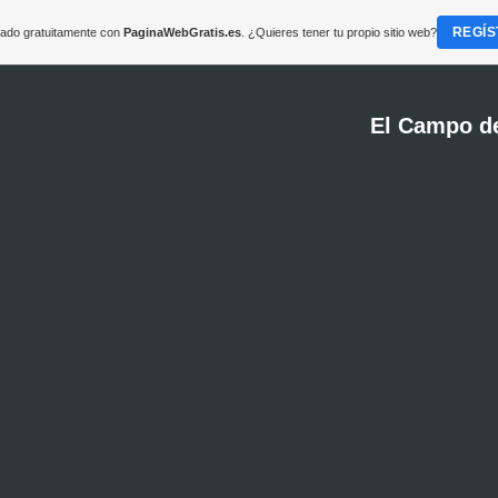
REGÍS
reado gratuitamente con
PaginaWebGratis.es
. ¿Quieres tener tu propio sitio web?
El Campo d