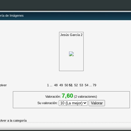
ería de Imágenes
Jesús García 2
olver
1
...
48
49
50
51
52
53
54
...
79
7,60
Valoración:
(2 valoraciones)
Su valoración:
olver a la categoría