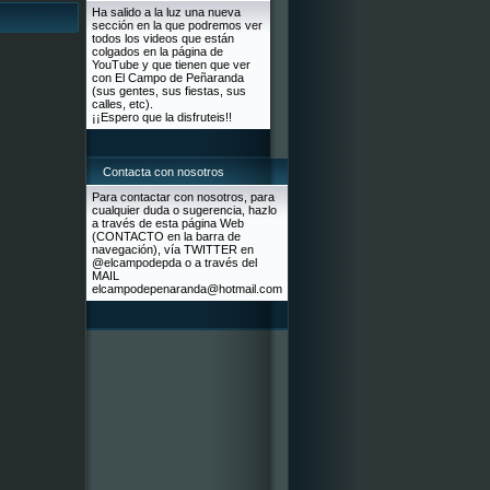
Ha salido a la luz una nueva
sección en la que podremos ver
todos los videos que están
colgados en la página de
YouTube y que tienen que ver
con El Campo de Peñaranda
(sus gentes, sus fiestas, sus
calles, etc).
¡¡Espero que la disfruteis!!
Contacta con nosotros
Para contactar con nosotros, para
cualquier duda o sugerencia, hazlo
a través de esta página Web
(CONTACTO en la barra de
navegación), vía TWITTER en
@elcampodepda o a través del
MAIL
elcampodepenaranda@hotmail.com