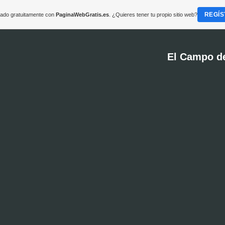
REGÍS
reado gratuitamente con
PaginaWebGratis.es
. ¿Quieres tener tu propio sitio web?
El Campo d