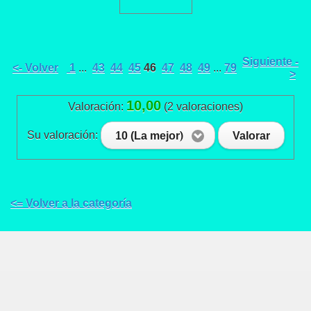
Siguiente -
<- Volver
1
...
43
44
45
46
47
48
49
...
79
>
10,00
Valoración:
(2 valoraciones)
Su valoración:
10 (La mejor)
Valorar
<= Volver a la categoría