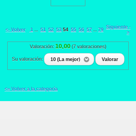
Siguiente -
<- Volver
1
...
51
52
53
54
55
56
57
...
79
>
10,00
Valoración:
(7 valoraciones)
Su valoración:
10 (La mejor)
Valorar
<= Volver a la categoría