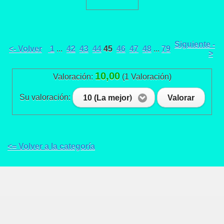
Siguiente -
<- Volver
1
...
42
43
44
45
46
47
48
...
79
>
10,00
Valoración:
(1 Valoración)
Su valoración:
10 (La mejor)
Valorar
<= Volver a la categoría