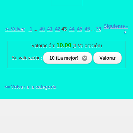
Siguiente -
<- Volver
1
...
40
41
42
43
44
45
46
...
79
>
10,00
Valoración:
(1 Valoración)
Su valoración:
10 (La mejor)
Valorar
<= Volver a la categoría