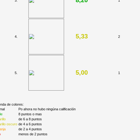
8,20
3.
1
5,33
4.
2
5,00
5.
1
nda de colores:
mal
Po ahora no hubo ningúna calificación
de
8 puntos o mas
illo
de 6 a 8 puntos
illo oscuro
de 4 a 6 puntos
anja
de 2 a 4 puntos
o
menos de 2 puntos