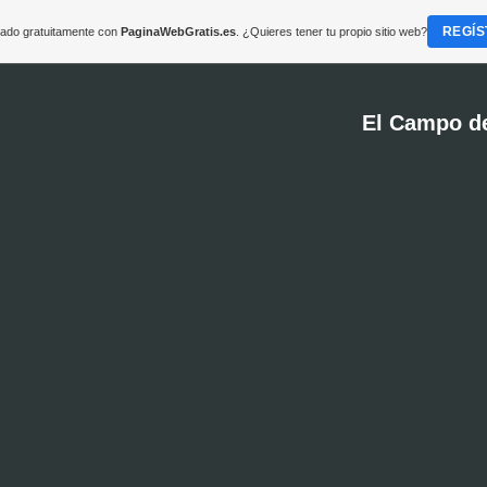
REGÍS
reado gratuitamente con
PaginaWebGratis.es
. ¿Quieres tener tu propio sitio web?
El Campo d