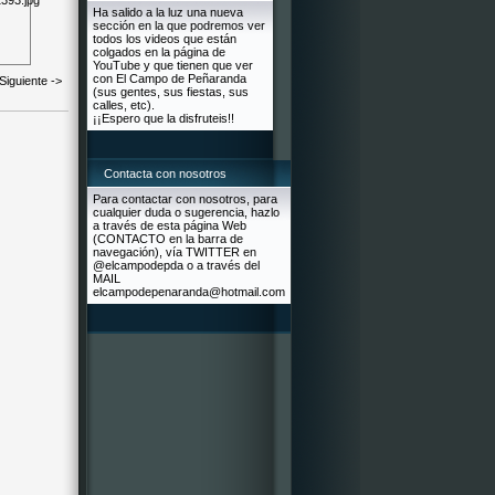
Ha salido a la luz una nueva
sección en la que podremos ver
todos los videos que están
colgados en la página de
YouTube y que tienen que ver
con El Campo de Peñaranda
Siguiente ->
(sus gentes, sus fiestas, sus
calles, etc).
¡¡Espero que la disfruteis!!
Contacta con nosotros
Para contactar con nosotros, para
cualquier duda o sugerencia, hazlo
a través de esta página Web
(CONTACTO en la barra de
navegación), vía TWITTER en
@elcampodepda o a través del
MAIL
elcampodepenaranda@hotmail.com