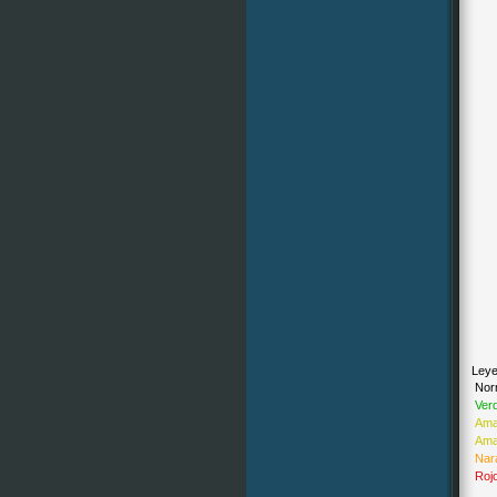
Leye
Nor
Ver
Amar
Amar
Nar
Roj