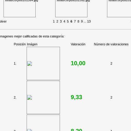
olver
1
2
3
4
5
6
7
8
9
...
13
imagenes mejor calificadas de esta categoría:
Posición
Imágen
Valoración
Número de valoraciones
10,00
1.
2
9,33
2.
2