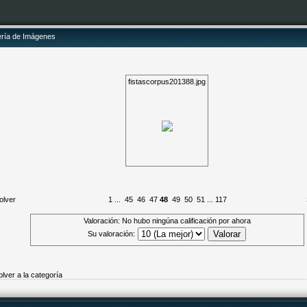
ería de Imágenes
fistascorpus201388.jpg
olver
1
...
45
46
47
48
49
50
51
...
117
Valoración: No hubo ningúna calificación por ahora
Su valoración:
olver a la categoría