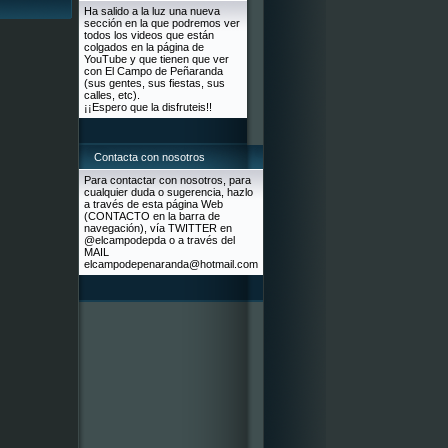
Ha salido a la luz una nueva
sección en la que podremos ver
todos los videos que están
colgados en la página de
YouTube y que tienen que ver
con El Campo de Peñaranda
(sus gentes, sus fiestas, sus
calles, etc).
¡¡Espero que la disfruteis!!
Contacta con nosotros
Para contactar con nosotros, para
cualquier duda o sugerencia, hazlo
a través de esta página Web
(CONTACTO en la barra de
navegación), vía TWITTER en
@elcampodepda o a través del
MAIL
elcampodepenaranda@hotmail.com