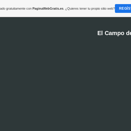
REGÍS
reado gratuitamente con
PaginaWebGratis.es
. ¿Quieres tener tu propio sitio web?
El Campo d