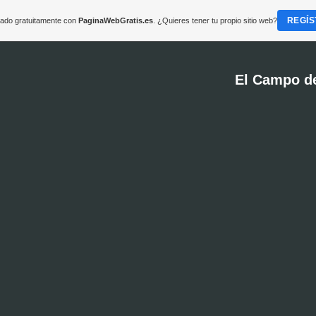
REGÍS
reado gratuitamente con
PaginaWebGratis.es
. ¿Quieres tener tu propio sitio web?
El Campo d