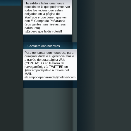
Ha salido a la luz una nueva
sección en la que podremos ver
todos los videos que están
colgados en la página de
YouTube y que tienen que ver
con El Campo de Peñaranda
(sus gentes, sus fiestas, sus
calles, etc).
¡¡Espero que la disfruteis!!
Contacta con nosotros
Para contactar con nosotros, para
cualquier duda o sugerencia, hazlo
a través de esta página Web
(CONTACTO en la barra de
navegación), vía TWITTER en
@elcampodepda o a través del
MAIL
elcampodepenaranda@hotmail.com