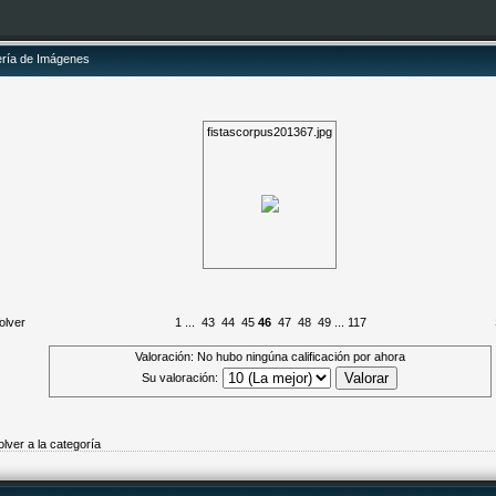
ería de Imágenes
fistascorpus201367.jpg
olver
1
...
43
44
45
46
47
48
49
...
117
Valoración: No hubo ningúna calificación por ahora
Su valoración:
olver a la categoría