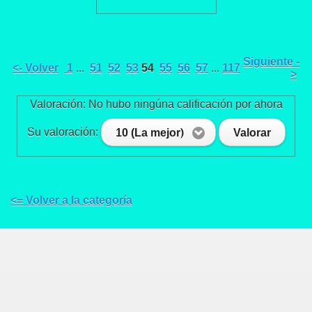
Siguiente -
<- Volver
1
...
51
52
53
54
55
56
57
...
117
>
Valoración: No hubo ningúna calificación por ahora
Su valoración:
10 (La mejor)
Valorar
<= Volver a la categoría