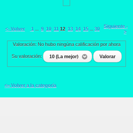
Siguiente -
<- Volver
1
...
9
10
11
12
13
14
15
...
30
>
Valoración: No hubo ningúna calificación por ahora
Su valoración:
10 (La mejor)
Valorar
<= Volver a la categoría