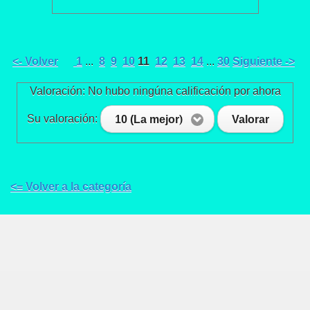
<- Volver
1
...
8
9
10
11
12
13
14
...
30
Siguiente ->
Valoración: No hubo ningúna calificación por ahora
Su valoración:
10 (La mejor)
Valorar
<= Volver a la categoría