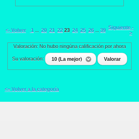
Siguiente -
<- Volver
1
...
20
21
22
23
24
25
26
...
39
>
Valoración: No hubo ningúna calificación por ahora
Su valoración:
10 (La mejor)
Valorar
<= Volver a la categoría