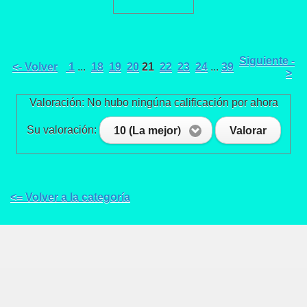
Siguiente -
<- Volver
1
...
18
19
20
21
22
23
24
...
39
>
Valoración: No hubo ningúna calificación por ahora
Su valoración:
10 (La mejor)
Valorar
<= Volver a la categoría