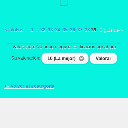
<- Volver
1
...
32
33
34
35
36
37
38
39
Siguiente->
Valoración: No hubo ningúna calificación por ahora
Su valoración:
10 (La mejor)
Valorar
<= Volver a la categoría