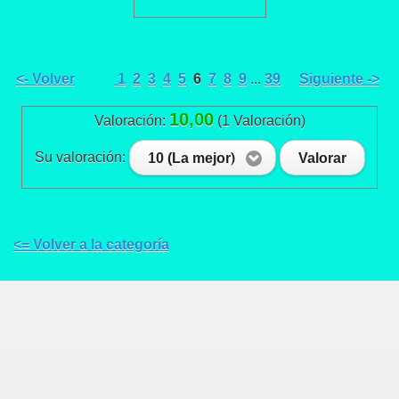
<- Volver
1
2
3
4
5
6
7
8
9
...
39
Siguiente ->
10,00
Valoración:
(1 Valoración)
Su valoración:
10 (La mejor)
Valorar
<= Volver a la categoría