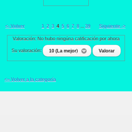
<- Volver
1
2
3
4
5
6
7
8
...
39
Siguiente ->
Valoración: No hubo ningúna calificación por ahora
Su valoración:
10 (La mejor)
Valorar
<= Volver a la categoría