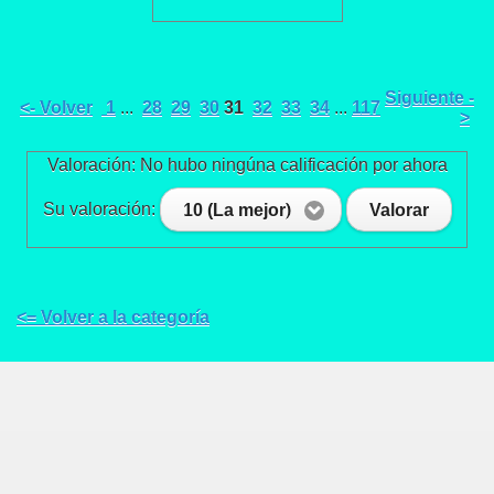
Siguiente -
<- Volver
1
...
28
29
30
31
32
33
34
...
117
>
Valoración: No hubo ningúna calificación por ahora
Su valoración:
10 (La mejor)
Valorar
<= Volver a la categoría