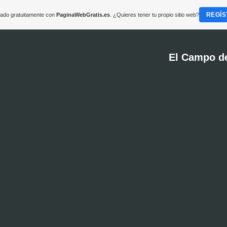
REGÍS
reado gratuitamente con
PaginaWebGratis.es
. ¿Quieres tener tu propio sitio web?
El Campo d