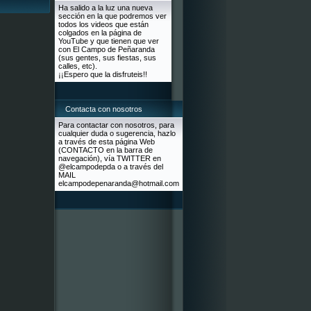
Ha salido a la luz una nueva
sección en la que podremos ver
todos los videos que están
colgados en la página de
YouTube y que tienen que ver
con El Campo de Peñaranda
(sus gentes, sus fiestas, sus
calles, etc).
¡¡Espero que la disfruteis!!
Contacta con nosotros
Para contactar con nosotros, para
cualquier duda o sugerencia, hazlo
a través de esta página Web
(CONTACTO en la barra de
navegación), vía TWITTER en
@elcampodepda o a través del
MAIL
elcampodepenaranda@hotmail.com