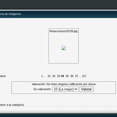
ería de Imágenes
fistascorpus20139.jpg
olver
1
...
31
32
33
34
35
36
37
...
117
Valoración: No hubo ningúna calificación por ahora
Su valoración:
olver a la categoría