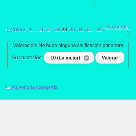
Siguiente -
<- Volver
1
...
26
27
28
29
30
31
32
...
117
>
Valoración: No hubo ningúna calificación por ahora
Su valoración:
10 (La mejor)
Valorar
<= Volver a la categoría