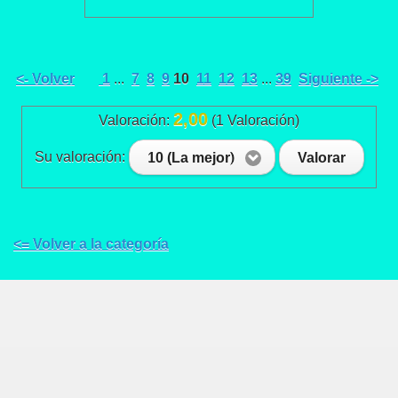
<- Volver
1
...
7
8
9
10
11
12
13
...
39
Siguiente ->
2,00
Valoración:
(1 Valoración)
Su valoración:
10 (La mejor)
Valorar
<= Volver a la categoría