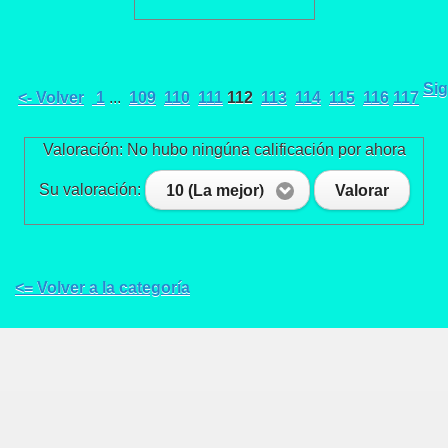
Sig
<- Volver
1
...
109
110
111
112
113
114
115
116
117
Valoración: No hubo ningúna calificación por ahora
Su valoración:
10 (La mejor)
Valorar
<= Volver a la categoría