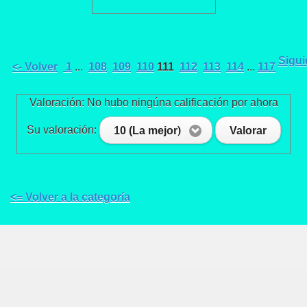
Sigui
<- Volver
1
...
108
109
110
111
112
113
114
...
117
Valoración: No hubo ningúna calificación por ahora
Su valoración:
10 (La mejor)
Valorar
<= Volver a la categoría