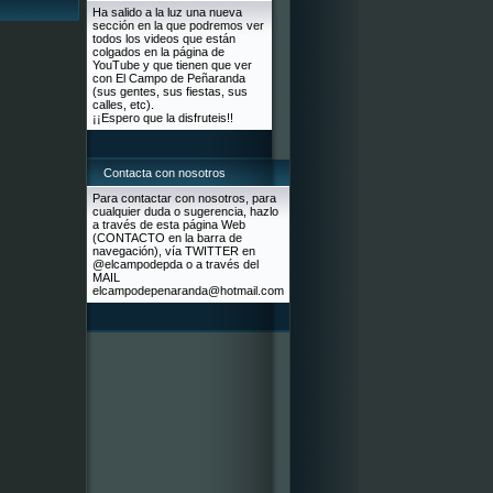
Ha salido a la luz una nueva
sección en la que podremos ver
todos los videos que están
colgados en la página de
YouTube y que tienen que ver
con El Campo de Peñaranda
(sus gentes, sus fiestas, sus
calles, etc).
¡¡Espero que la disfruteis!!
Contacta con nosotros
Para contactar con nosotros, para
cualquier duda o sugerencia, hazlo
a través de esta página Web
(CONTACTO en la barra de
navegación), vía TWITTER en
@elcampodepda o a través del
MAIL
elcampodepenaranda@hotmail.com