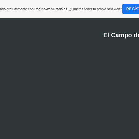
REGÍS
reado gratuitamente con
PaginaWebGratis.es
. ¿Quieres tener tu propio sitio web?
El Campo d