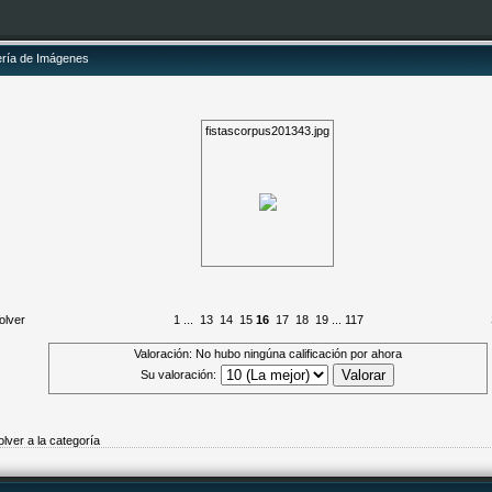
ería de Imágenes
fistascorpus201343.jpg
olver
1
...
13
14
15
16
17
18
19
...
117
Valoración: No hubo ningúna calificación por ahora
Su valoración:
olver a la categoría