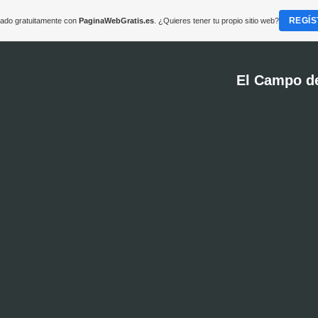
REGÍS
reado gratuitamente con
PaginaWebGratis.es
. ¿Quieres tener tu propio sitio web?
El Campo d