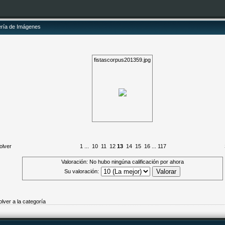
ería de Imágenes
fistascorpus201359.jpg
olver
1
...
10
11
12
13
14
15
16
...
117
Valoración: No hubo ningúna calificación por ahora
Su valoración:
olver a la categoría