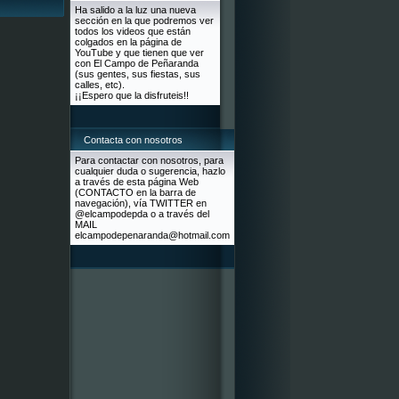
Ha salido a la luz una nueva
sección en la que podremos ver
todos los videos que están
colgados en la página de
YouTube y que tienen que ver
con El Campo de Peñaranda
(sus gentes, sus fiestas, sus
calles, etc).
¡¡Espero que la disfruteis!!
Contacta con nosotros
Para contactar con nosotros, para
cualquier duda o sugerencia, hazlo
a través de esta página Web
(CONTACTO en la barra de
navegación), vía TWITTER en
@elcampodepda o a través del
MAIL
elcampodepenaranda@hotmail.com