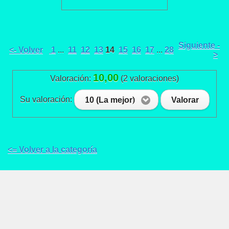
Siguiente -
<- Volver
1
...
11
12
13
14
15
16
17
...
28
>
10,00
Valoración:
(2 valoraciones)
Su valoración:
10 (La mejor)
Valorar
<= Volver a la categoría