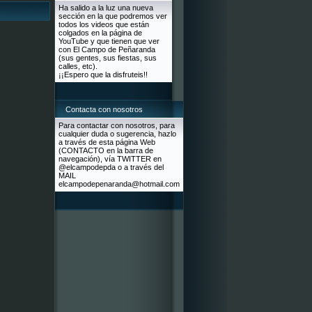
Ha salido a la luz una nueva
sección en la que podremos ver
todos los videos que están
colgados en la página de
YouTube y que tienen que ver
con El Campo de Peñaranda
(sus gentes, sus fiestas, sus
calles, etc).
¡¡Espero que la disfruteis!!
Contacta con nosotros
Para contactar con nosotros, para
cualquier duda o sugerencia, hazlo
a través de esta página Web
(CONTACTO en la barra de
navegación), vía TWITTER en
@elcampodepda o a través del
MAIL
elcampodepenaranda@hotmail.com