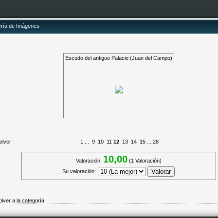
ería de Imágenes
Escudo del antiguo Palacio (Juan del Campo)
olver
1
...
9
10
11
12
13
14
15
...
28
10,00
Valoración:
(1 Valoración)
Su valoración:
olver a la categoría