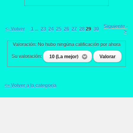
Siguiente -
<- Volver
1
...
23
24
25
26
27
28
29
30
>
Valoración: No hubo ningúna calificación por ahora
Su valoración:
10 (La mejor)
Valorar
<= Volver a la categoría