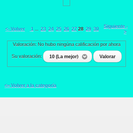
Siguiente -
<- Volver
1
...
23
24
25
26
27
28
29
30
>
Valoración: No hubo ningúna calificación por ahora
Su valoración:
10 (La mejor)
Valorar
<= Volver a la categoría