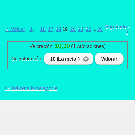
Siguiente -
<- Volver
1
...
16
17
18
19
20
21
22
...
30
>
10,00
Valoración:
(4 valoraciones)
Su valoración:
10 (La mejor)
Valorar
<= Volver a la categoría