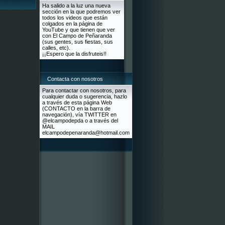
Ha salido a la luz una nueva
sección en la que podremos ver
todos los videos que están
colgados en la página de
YouTube y que tienen que ver
con El Campo de Peñaranda
(sus gentes, sus fiestas, sus
calles, etc).
¡¡Espero que la disfruteis!!
Contacta con nosotros
Para contactar con nosotros, para
cualquier duda o sugerencia, hazlo
a través de esta página Web
(CONTACTO en la barra de
navegación), vía TWITTER en
@elcampodepda o a través del
MAIL
elcampodepenaranda@hotmail.com