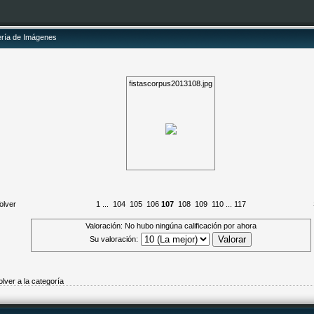
ería de Imágenes
fistascorpus2013108.jpg
olver
1
...
104
105
106
107
108
109
110
...
117
Valoración: No hubo ningúna calificación por ahora
Su valoración:
olver a la categoría