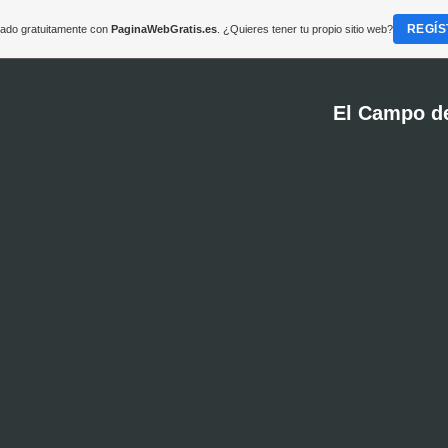
REGÍS
reado gratuitamente con
PaginaWebGratis.es
. ¿Quieres tener tu propio sitio web?
El Campo d