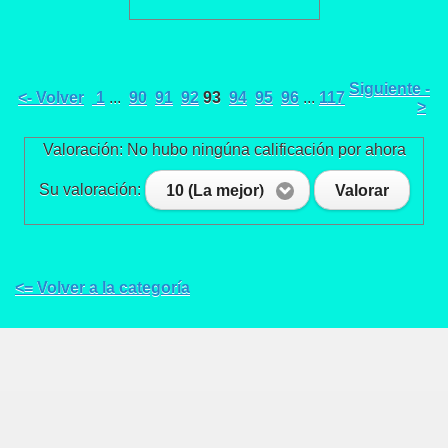
Siguiente -
<- Volver
1
...
90
91
92
93
94
95
96
...
117
>
Valoración: No hubo ningúna calificación por ahora
Su valoración:
10 (La mejor)
Valorar
<= Volver a la categoría