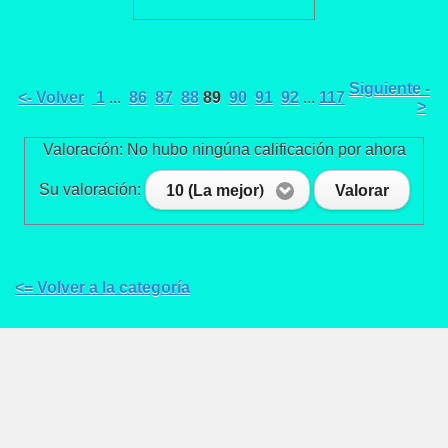
Siguiente -
<- Volver
1
...
86
87
88
89
90
91
92
...
117
>
Valoración: No hubo ningúna calificación por ahora
Su valoración:
10 (La mejor)
Valorar
<= Volver a la categoría