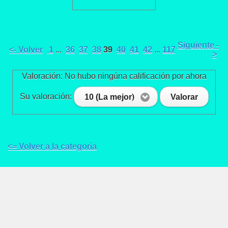
Siguiente -
<- Volver
1
...
36
37
38
39
40
41
42
...
117
>
Valoración: No hubo ningúna calificación por ahora
Su valoración:
10 (La mejor)
Valorar
<= Volver a la categoría