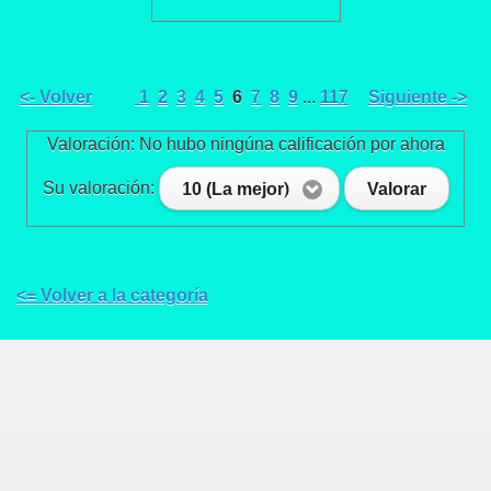
<- Volver
1
2
3
4
5
6
7
8
9
...
117
Siguiente ->
Valoración: No hubo ningúna calificación por ahora
Su valoración:
10 (La mejor)
Valorar
<= Volver a la categoría