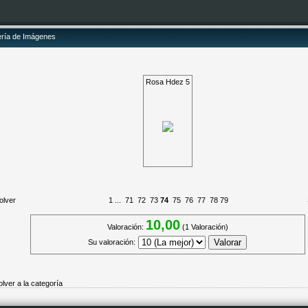
ería de Imágenes
Rosa Hdez 5
olver
1
...
71
72
73
74
75
76
77
78
79
10,00
Valoración:
(1 Valoración)
Su valoración:
olver a la categoría