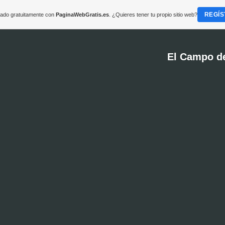
REGÍS
reado gratuitamente con
PaginaWebGratis.es
. ¿Quieres tener tu propio sitio web?
El Campo d