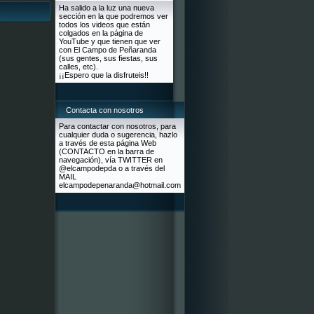
Ha salido a la luz una nueva
sección en la que podremos ver
todos los videos que están
colgados en la página de
YouTube y que tienen que ver
con El Campo de Peñaranda
(sus gentes, sus fiestas, sus
calles, etc).
¡¡Espero que la disfruteis!!
Contacta con nosotros
Para contactar con nosotros, para
cualquier duda o sugerencia, hazlo
a través de esta página Web
(CONTACTO en la barra de
navegación), vía TWITTER en
@elcampodepda o a través del
MAIL
elcampodepenaranda@hotmail.com