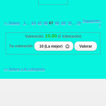
Siguiente -
<- Volver
1
...
64
65
66
67
68
69
70
...
79
>
10,00
Valoración:
(1 Valoración)
Su valoración:
10 (La mejor)
Valorar
<= Volver a la categoría