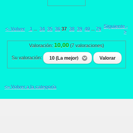
Siguiente -
<- Volver
1
...
34
35
36
37
38
39
40
...
79
>
10,00
Valoración:
(7 valoraciones)
Su valoración:
10 (La mejor)
Valorar
<= Volver a la categoría