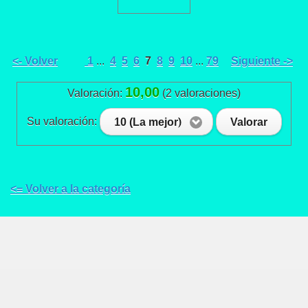
<- Volver
1
...
4
5
6
7
8
9
10
...
79
Siguiente ->
10,00
Valoración:
(2 valoraciones)
Su valoración:
10 (La mejor)
Valorar
<= Volver a la categoría