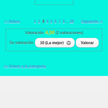
<- Volver
1
2
3
4
5
6
7
8
...
28
Siguiente ->
4,00
Valoración:
(2 valoraciones)
Su valoración:
10 (La mejor)
Valorar
<= Volver a la categoría