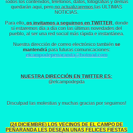
Todos los contenidos, teléfonos, datos, fotografías y demás
quedarán aquí, pero
no actualizaremos
las ÚLTIMAS
NOTICIAS.
Para ello,
os invitamos a seguirnos en TWITTER
, donde
sí estaremos día a día con las últimas novedades del
pueblo, al ser una red social más rápida e instantánea.
Nuestra dirección de correo electrónico también
se
mantendrá
para futuras comunicaciones:
elcampodepenaranda@hotmail.com
NUESTRA DIRECCIÓN EN TWITTER ES:
@elcampodepda
Disculpad las molestias y muchas gracias por seguirnos!
(24 DICIEMBRE) LOS VECINOS DE EL CAMPO DE
PEÑARANDA LES DESEAN UNAS FELICES FIESTAS