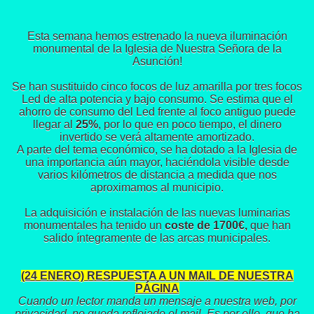
Esta semana hemos estrenado la nueva iluminación
monumental de la Iglesia de Nuestra Señora de la
Asunción!
Se han sustituido cinco focos de luz amarilla por tres focos
Led de alta potencia y bajo consumo. Se estima que el
ahorro de consumo del Led frente al foco antiguo puede
llegar al
25%
, por lo que en poco tiempo, el dinero
invertido se verá altamente amortizado.
A parte del tema económico, se ha dotado a la Iglesia de
una importancia aún mayor, haciéndola visible desde
varios kilómetros de distancia a medida que nos
aproximamos al municipio.
La adquisición e instalación de las nuevas luminarias
monumentales ha tenido un
coste de 1700€,
que han
salido íntegramente de las arcas municipales.
(24 ENERO) RESPUESTA A UN MAIL DE NUESTRA
PÁGINA
Cuando un lector manda un mensaje a nuestra web, por
privacidad, no queda reflejado el mail. Es por ello, que ha