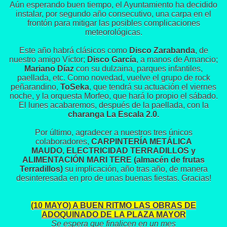
Aún esperando buen tiempo, el Ayuntamiento ha decidido
instalar, por segundo año consecutivo, una carpa en el
frontón para mitigar las posibles complicaciones
meteorológicas.
Este año habrá clásicos como
Disco Zarabanda
, de
nuestro amigo Víctor;
Disco García
, a manos de Amancio;
Mariano Díaz
con su dulzaina, parques infantiles,
paellada, etc. Como novedad, vuelve el grupo de rock
peñarandino,
ToSeka
, que tendrá su actuación el viernes
noche, y la orquesta Morfeo, que hará lo propio el sábado.
El lunes acabaremos, después de la paellada, con la
charanga La Escala 2.0.
Por último, agradecer a nuestros tres únicos
colaboradores,
CARPINTERÍA METÁLICA
MAUDO,
ELECTRICIDAD TERRADILLOS y
ALIMENTACIÓN MARI TERE (almacén de frutas
Terradillos)
su implicación, año tras año, de manera
desinteresada en pro de unas buenas fiestas. Gracias!
(10 MAYO) A BUEN RITMO LAS OBRAS DE
ADOQUINADO DE LA PLAZA MAYOR
Se espera que finalicen en un mes